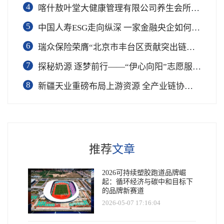
4
喀什敖叶堂大健康管理有限公司养生会所盛大开业
5
中国人寿ESG走向纵深 一家金融央企如何连接国家战略与民生需求
6
瑞众保险荣膺“北京市丰台区贡献突出链长单位”奖项
7
​探秘奶源 逐梦前行——“伊心向阳”志愿服务队开展幼儿园科普公益志愿活动
8
新疆天业重磅布局上游资源 全产业链协同再塑成长新动能
推荐
文章
2026可持续塑胶跑道品牌崛
起：循环经济与碳中和目标下
的品牌新赛道
2026-05-07 17:16:04