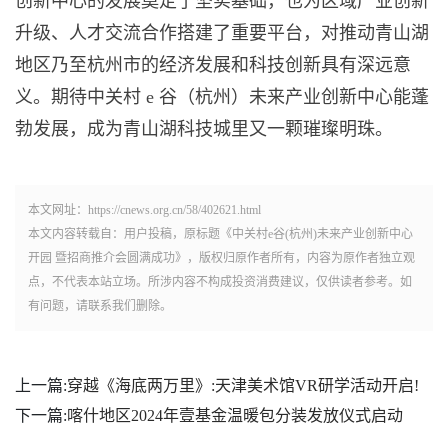
创新中心的发展奠定了坚实基础，也为区域产业创新
升级、人才交流合作搭建了重要平台，对推动青山湖
地区乃至杭州市的经济发展和科技创新具有深远意
义。期待中关村 e 谷（杭州）未来产业创新中心能蓬
勃发展，成为青山湖科技城里又一颗璀璨明珠。
本文网址：https://cnews.org.cn/58/402621.html
本文内容转载自：用户投稿，原标题《中关村e谷(杭州)未来产业创新中心
开园 暨招商推介会圆满成功》，版权归原作者所有，内容为原作者独立观
点，不代表本站立场。所涉内容不构成投资消费建议，仅供读者参考。如
有问题，请联系我们删除。
上一篇:
穿越《海底两万里》:天津美术馆VR研学活动开启!
下一篇:
喀什地区2024年壹基金温暖包分装发放仪式启动