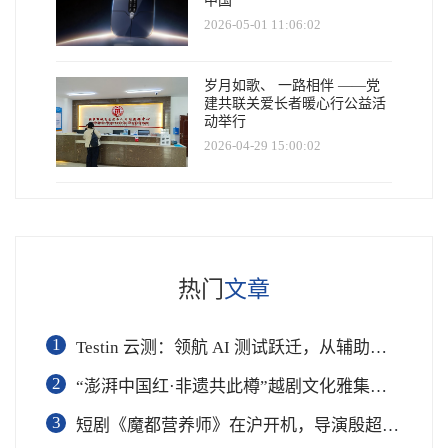
中国
2026-05-01 11:06:02
岁月如歌、 一路相伴 ——党
建共联关爱长者暖心行公益活
动举行
2026-04-29 15:00:02
热门
文章
1
Testin 云测：领航 AI 测试跃迁，从辅助工具到软件工程基础设施
2
“澎湃中国红·非遗共此樽”越剧文化雅集在杭举行
3
短剧《魔都营养师》在沪开机，导演殷超携手礼仪专家周思敏聚焦国民健康