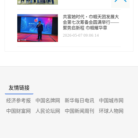
共富她时代・巾帼天团发展大
会第七次筹备会圆满举行——
聚势启新程 巾帼耀华章
2026-05-07 09:06:14
友情链接
经济参考报
中国名牌网
新华每日电讯
中国城市网
中国财富网
人民论坛网
中国新闻周刊
环球人物网