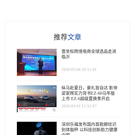
推荐
文章
壹坐标跨境电商全球选品走进
临沂
2026-05-06 20:51:01
纵马赴夏日，豪礼皆自达 影帝
梁家辉实力背书EZ-60马年版
上市 EZ-6超级置换季开启
2026-05-01 11:52:07
深圳乐福发布国内首款脚纹识
别体脂秤 以科技创新助力健康