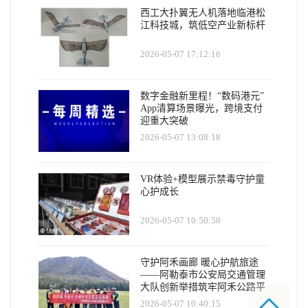
西工大扑翼无人机落地临港松
江科技城，筑低空产业新标杆
2026-05-07 17:12:16
数字金融新里程！“数码港元”
App清算场景曝光，跨境支付
迎重大突破
2026-05-07 13:08:18
VR体验+模型展示禁毒守护童
心护成长
2026-05-07 10:50:58
守护阿禾画廊 暖心护航旅途
——阿勒泰市公安局交通管理
大队创新举措筑牢阿禾公路平
安防线
2026-05-07 10:40:15