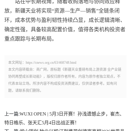
站在中长期视角，随着收购落地与协同效应释
放，新疆天业将实现“资源—生产—销售”全链条闭
环，成本优势与盈利韧性持续凸显，成长逻辑清晰、
确定性强，具备较高配置价值，值得各类机构投资者
重点跟踪与长期布局。
本文网址：https://cnews.org.cn/63/468748.html
本文内容转载自：商广网，原标题《新疆天业重磅布局上游资源 全产业链
协同再塑成长新动能》，版权归原作者所有，内容为原作者独立观点，不
代表本站立场。所涉内容不构成投资消费建议，仅供读者参考。如有问
题，请联系我们删除。
上一篇:
WUXI OPEN | 5月3日开赛！孙浅遗憾止步，崔杰、
特日格乐、张天汇5月4日出战正赛！