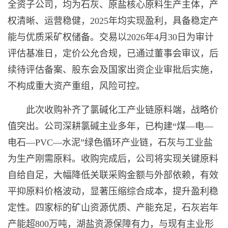
全资子公司，均为石灰、原盐核心原料生产主体，产
权清晰、运营稳健，2025年均实现盈利，具备稳定产
能与优质采矿权储备。交易以2026年4月30日为审计
评估基准日，定价公允合规，已通过董事会审议，后
续待评估备案、股东会及国家出资企业审批后实施，
不构成重大资产重组，风险可控。
此次收购补齐了氯碱化工产业链原料端，战略价
值突出。公司深耕氯碱主业多年，已构建“煤—电—
电石—PVC—水泥”绿色循环产业链，石灰与工业盐
为生产刚需原料。收购完成后，公司将实现关键原料
自给自足，大幅降低关联采购金额与外部依赖，有效
平抑原料价格波动，显著压缩综合成本，提升盈利稳
定性。四家标的矿山资源优质、产能充足，石灰岩年
产能超800万吨，湖盐资源保障有力，与现有主业形