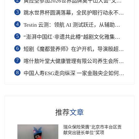
黄应圣参加2026世界品牌莫干山大会“文化+”跨界融合创新论坛
3
跳水世界杯圆满落幕，全民护眼行动永不落幕
4
Testin 云测：领航 AI 测试跃迁，从辅助工具到软件工程基础设施
5
“澎湃中国红·非遗共此樽”越剧文化雅集在杭举行
6
短剧《魔都营养师》在沪开机，导演殷超携手礼仪专家周思敏聚焦国民健康
7
喀什敖叶堂大健康管理有限公司养生会所盛大开业
8
中国人寿ESG走向纵深 一家金融央企如何连接国家战略与民生需求
推荐
文章
瑞众保险荣膺“北京市丰台区贡
献突出链长单位”奖项