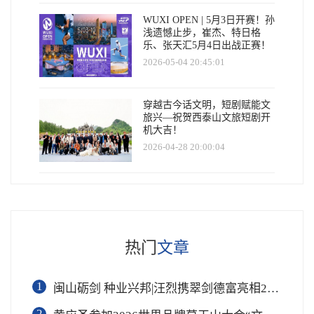
WUXI OPEN | 5月3日开赛！孙
浅遗憾止步，崔杰、特日格
乐、张天汇5月4日出战正赛！
2026-05-04 20:45:01
穿越古今话文明，短剧赋能文
旅兴—祝贺西泰山文旅短剧开
机大吉！
2026-04-28 20:00:04
热门
文章
1
闽山砺剑 种业兴邦|汪烈携翠剑德富亮相2026世界品牌莫干山大会
2