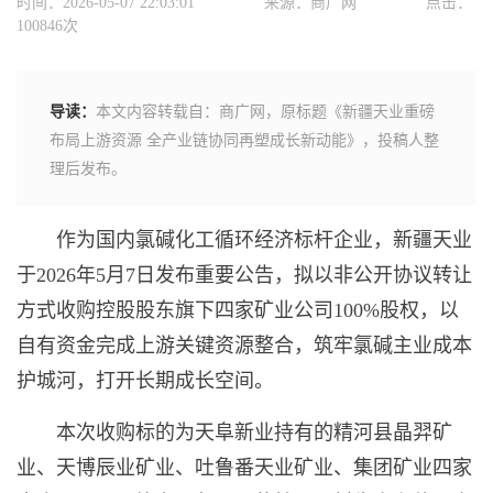
时间：2026-05-07 22:03:01
来源：商广网
点击：
100846次
导读：
本文内容转载自：商广网，原标题《新疆天业重磅
布局上游资源 全产业链协同再塑成长新动能》，投稿人整
理后发布。
作为国内氯碱化工循环经济标杆企业，新疆天业
于2026年5月7日发布重要公告，拟以非公开协议转让
方式收购控股股东旗下四家矿业公司100%股权，以
自有资金完成上游关键资源整合，筑牢氯碱主业成本
护城河，打开长期成长空间。
本次收购标的为天阜新业持有的精河县晶羿矿
业、天博辰业矿业、吐鲁番天业矿业、集团矿业四家