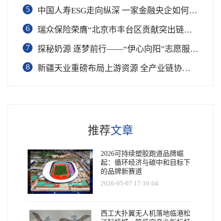
5
中国人寿ESG走向纵深 一家金融央企如何连接国家战略与民生需求
6
瑞众保险荣膺“北京市丰台区贡献突出链长单位”奖项
7
​探秘奶源 逐梦前行——“伊心向阳”志愿服务队开展幼儿园科普公益志愿活动
8
新疆天业重磅布局上游资源 全产业链协同再塑成长新动能
推荐
文章
2026可持续塑胶跑道品牌崛
起：循环经济与碳中和目标下
的品牌新赛道
2026-05-07 17:16:04
西工大扑翼无人机落地临港松