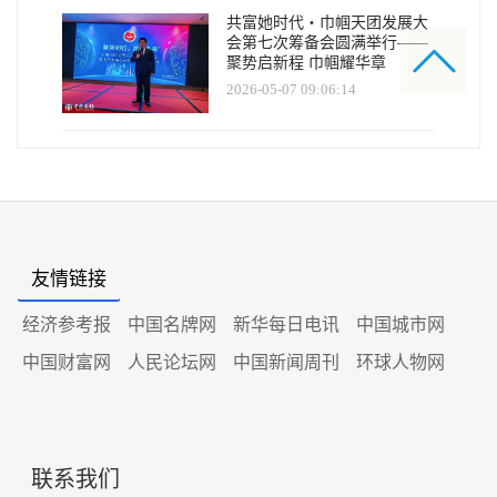
共富她时代・巾帼天团发展大
会第七次筹备会圆满举行——
聚势启新程 巾帼耀华章
2026-05-07 09:06:14
友情链接
经济参考报
中国名牌网
新华每日电讯
中国城市网
中国财富网
人民论坛网
中国新闻周刊
环球人物网
联系我们