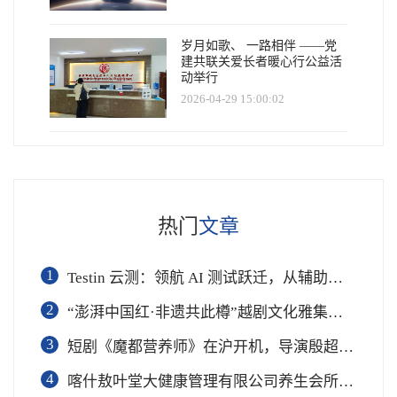
岁月如歌、 一路相伴 ——党
建共联关爱长者暖心行公益活
动举行
2026-04-29 15:00:02
热门
文章
1
Testin 云测：领航 AI 测试跃迁，从辅助工具到软件工程基础设施
2
“澎湃中国红·非遗共此樽”越剧文化雅集在杭举行
3
短剧《魔都营养师》在沪开机，导演殷超携手礼仪专家周思敏聚焦国民健康
4
喀什敖叶堂大健康管理有限公司养生会所盛大开业