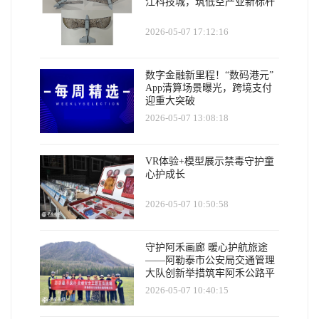
江科技城，筑低空产业新标杆
2026-05-07 17:12:16
数字金融新里程！“数码港元”
App清算场景曝光，跨境支付
迎重大突破
2026-05-07 13:08:18
VR体验+模型展示禁毒守护童
心护成长
2026-05-07 10:50:58
守护阿禾画廊 暖心护航旅途
——阿勒泰市公安局交通管理
大队创新举措筑牢阿禾公路平
安防线
2026-05-07 10:40:15