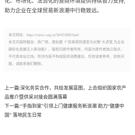
化、市场化、法治化的营商环境提供持续智力支持,
助力企业在全球贸易新浪潮中行稳致远。
本文网址：https://cnews.org.cn/58/451809.html
本文内容转载自：商广网，原标题《“贸易规则演变与对策”大讲堂,为企业
国际化发展注入新动能》，版权归原作者所有，内容为原作者独立观点，
不代表本站立场。所涉内容不构成投资消费建议，仅供读者参考。如有问
题，请联系我们删除。
上一篇:
深化务实合作，共绘发展蓝图，上合组织国家农产
品推介暨供采对接会圆满落幕
下一篇:
“手指到家”引领上门健康服务新浪潮 助力“健康中
国” 落地民生日常