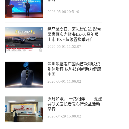
2026-05-06 20:51:01
纵马赴夏日，豪礼皆自达 影帝
梁家辉实力背书EZ-60马年版
上市 EZ-6超级置换季开启
2026-05-01 11:52:07
深圳乐福发布国内首款脚纹识
别体脂秤 以科技创新助力健康
中国
2026-05-01 11:06:02
岁月如歌、 一路相伴 ——党建
共联关爱长者暖心行公益活动
举行
2026-04-29 15:00:02