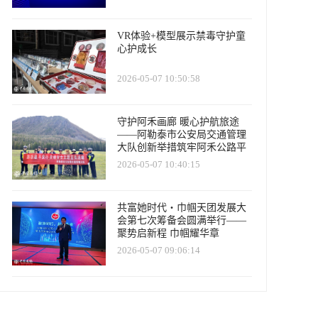
VR体验+模型展示禁毒守护童
心护成长
2026-05-07 10:50:58
守护阿禾画廊 暖心护航旅途
——阿勒泰市公安局交通管理
大队创新举措筑牢阿禾公路平
安防线
2026-05-07 10:40:15
共富她时代・巾帼天团发展大
会第七次筹备会圆满举行——
聚势启新程 巾帼耀华章
2026-05-07 09:06:14