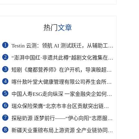
热门
文章
1
Testin 云测：领航 AI 测试跃迁，从辅助工具到软件工程基础设施
2
“澎湃中国红·非遗共此樽”越剧文化雅集在杭举行
3
短剧《魔都营养师》在沪开机，导演殷超携手礼仪专家周思敏聚焦国民健康
4
喀什敖叶堂大健康管理有限公司养生会所盛大开业
5
中国人寿ESG走向纵深 一家金融央企如何连接国家战略与民生需求
6
瑞众保险荣膺“北京市丰台区贡献突出链长单位”奖项
7
​探秘奶源 逐梦前行——“伊心向阳”志愿服务队开展幼儿园科普公益志愿活动
8
新疆天业重磅布局上游资源 全产业链协同再塑成长新动能