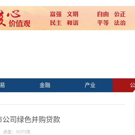
易
金融
产业
市公司绿色并购贷款
点击：31573次