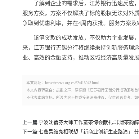
了解到企业的需求后，江苏银行迅速反应
服务方案。方案不仅解决了标的股权无法对外
争取到优惠利率，并在4周内获批。服务方案及
该笔贷款的成功发放，不仅助力企业发展
来，江苏银行无锡分行将继续秉持创新服务理
业、高效的金融支持，推动区域经济高质量发
本文网址：https://cnews.org.cn/62/418943.html
本文内容转载自：晨报之声，原标题《江苏银行无锡分行成功落地首
不代表本站立场。所涉内容不构成投资消费建议，仅供读者参考。如
上一篇:
宁波沈蓓芬大师工作室茶博会献礼:非遗茶韵
下一篇:
七鑫易维亮相联想「新商业创新生态路演」 分