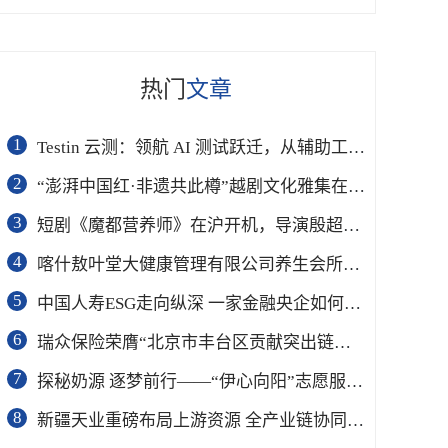
热门
文章
1
Testin 云测：领航 AI 测试跃迁，从辅助工具到软件工程基础设施
2
“澎湃中国红·非遗共此樽”越剧文化雅集在杭举行
3
短剧《魔都营养师》在沪开机，导演殷超携手礼仪专家周思敏聚焦国民健康
4
喀什敖叶堂大健康管理有限公司养生会所盛大开业
5
中国人寿ESG走向纵深 一家金融央企如何连接国家战略与民生需求
6
瑞众保险荣膺“北京市丰台区贡献突出链长单位”奖项
7
​探秘奶源 逐梦前行——“伊心向阳”志愿服务队开展幼儿园科普公益志愿活动
8
新疆天业重磅布局上游资源 全产业链协同再塑成长新动能