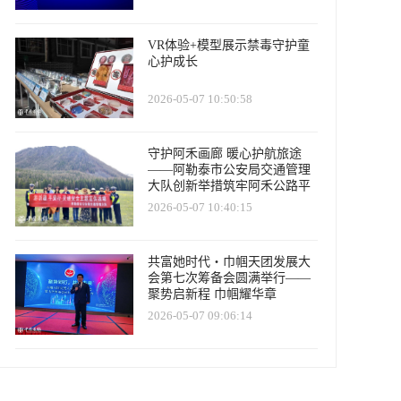
VR体验+模型展示禁毒守护童
心护成长
2026-05-07 10:50:58
守护阿禾画廊 暖心护航旅途
——阿勒泰市公安局交通管理
大队创新举措筑牢阿禾公路平
安防线
2026-05-07 10:40:15
共富她时代・巾帼天团发展大
会第七次筹备会圆满举行——
聚势启新程 巾帼耀华章
2026-05-07 09:06:14