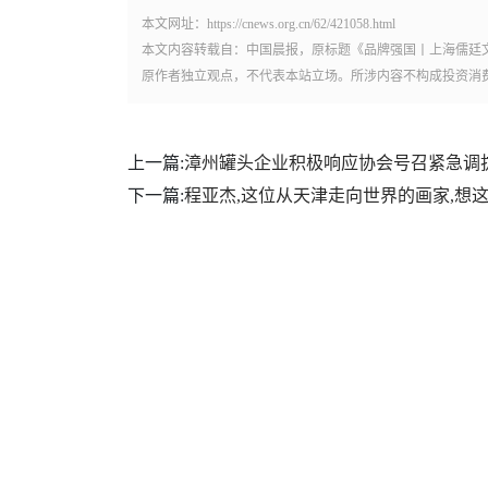
本文网址：https://cnews.org.cn/62/421058.html
本文内容转载自：中国晨报，原标题《品牌强国丨上海儒廷文
原作者独立观点，不代表本站立场。所涉内容不构成投资消
上一篇:
漳州罐头企业积极响应协会号召紧急调
下一篇:
程亚杰,这位从天津走向世界的画家,想