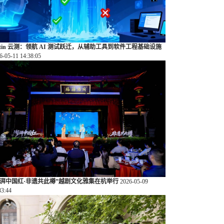
estin 云测：领航 AI 测试跃迁，从辅助工具到软件工程基础设施
6-05-11 14:38:05
澎湃中国红·非遗共此樽”越剧文化雅集在杭举行
2026-05-09
33:44