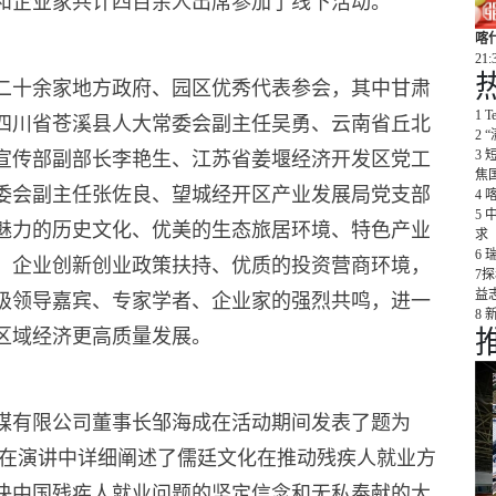
和企业家共计四百余人出席参加了线下活动。
喀
21:
二十余家地方政府、园区优秀代表参会，其中甘肃
1
T
四川省苍溪县人大常委会副主任吴勇、云南省丘北
2
3
宣传部副部长李艳生、江苏省姜堰经济开发区党工
焦
委会副主任张佐良、望城经开区产业发展局党支部
4
5
魅力的历史文化、优美的生态旅居环境、特色产业
求
6
、企业创新创业政策扶持、优质的投资营商环境，
7
​
益
级领导嘉宾、专家学者、企业家的强烈共鸣，进一
8
区域经济更高质量发展。
媒有限公司董事长邹海成在活动期间发表了题为
长在演讲中详细阐述了儒廷文化在推动残疾人就业方
决中国残疾人就业问题的坚定信念和无私奉献的大