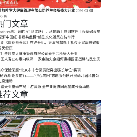
什敖叶堂大健康管理有限公司养生会所盛大开业
2026-05-08
36:16
热门
文章
estin 云测：领航 AI 测试跃迁，从辅助工具到软件工程基础设施
“澎湃中国红·非遗共此樽”越剧文化雅集在杭举行
短剧《魔都营养师》在沪开机，导演殷超携手礼仪专家周思敏聚
国民健康
喀什敖叶堂大健康管理有限公司养生会所盛大开业
中国人寿ESG走向纵深 一家金融央企如何连接国家战略与民生需
瑞众保险荣膺“北京市丰台区贡献突出链长单位”奖项
探秘奶源 逐梦前行——“伊心向阳”志愿服务队开展幼儿园科普公
志愿活动
新疆天业重磅布局上游资源 全产业链协同再塑成长新动能
推荐
文章