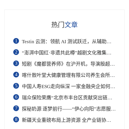
热门
文章
1
Testin 云测：领航 AI 测试跃迁，从辅助工具到软件工程基础设施
2
“澎湃中国红·非遗共此樽”越剧文化雅集在杭举行
3
短剧《魔都营养师》在沪开机，导演殷超携手礼仪专家周思敏聚焦国民健康
4
喀什敖叶堂大健康管理有限公司养生会所盛大开业
5
中国人寿ESG走向纵深 一家金融央企如何连接国家战略与民生需求
6
瑞众保险荣膺“北京市丰台区贡献突出链长单位”奖项
7
​探秘奶源 逐梦前行——“伊心向阳”志愿服务队开展幼儿园科普公益志愿活动
8
新疆天业重磅布局上游资源 全产业链协同再塑成长新动能