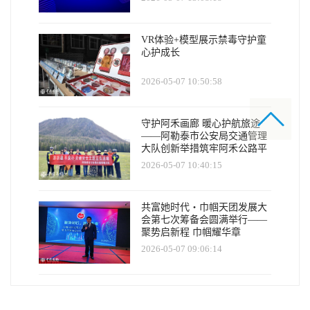
VR体验+模型展示禁毒守护童
心护成长
2026-05-07 10:50:58
守护阿禾画廊 暖心护航旅途
——阿勒泰市公安局交通管理
大队创新举措筑牢阿禾公路平
安防线
2026-05-07 10:40:15
共富她时代・巾帼天团发展大
会第七次筹备会圆满举行——
聚势启新程 巾帼耀华章
2026-05-07 09:06:14