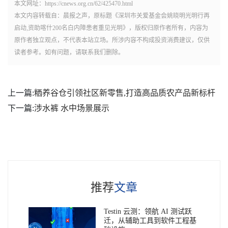
本文网址：https://cnews.org.cn/62/425470.html
本文内容转载自：晨报之声，原标题《深圳市关爱基金会姚晓明光明行再
启动,资助喀什200名白内障患者重见光明》，版权归原作者所有，内容为
原作者独立观点，不代表本站立场。所涉内容不构成投资消费建议，仅供
读者参考。如有问题，请联系我们删除。
上一篇:
粞养谷仓引领社区新零售,打造高品质农产品新标杆
下一篇:
涉水裤 水中场景展示
推荐
文章
Testin 云测：领航 AI 测试跃
迁，从辅助工具到软件工程基