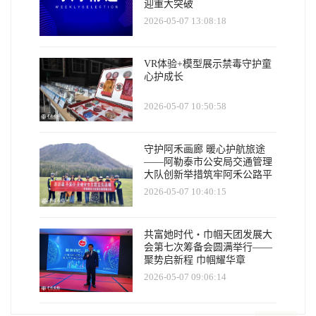
迎重大突破
2026-05-07 13:08:18
VR体验+模型展示禁毒守护童
心护成长
2026-05-07 10:50:58
守护阿禾画廊 暖心护航旅途
——阿勒泰市公安局交通管理
大队创新举措筑牢阿禾公路平
安防线
2026-05-07 10:40:15
共富她时代・巾帼天团发展大
会第七次筹备会圆满举行——
聚势启新程 巾帼耀华章
2026-05-07 09:06:14