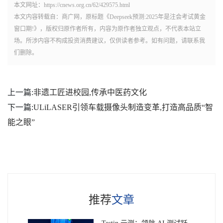
本文网址：https://cnews.org.cn/62/429575.html
本文内容转载自：商广网，原标题《​Deepseek预测:2025年是注会考试黄金
窗口期!》，版权归原作者所有，内容为原作者独立观点，不代表本站立
场。所涉内容不构成投资消费建议，仅供读者参考。如有问题，请联系我
们删除。
上一篇:
非遗工匠进校园,传承中医药文化
下一篇:
ULiLASER引领车载摄像头制造变革,打造高品质“智
能之眼”
推荐
文章