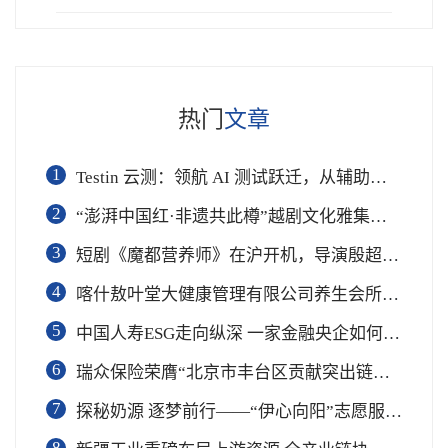
热门
文章
1
Testin 云测：领航 AI 测试跃迁，从辅助工具到软件工程基础设施
2
“澎湃中国红·非遗共此樽”越剧文化雅集在杭举行
3
短剧《魔都营养师》在沪开机，导演殷超携手礼仪专家周思敏聚焦国民健康
4
喀什敖叶堂大健康管理有限公司养生会所盛大开业
5
中国人寿ESG走向纵深 一家金融央企如何连接国家战略与民生需求
6
瑞众保险荣膺“北京市丰台区贡献突出链长单位”奖项
7
​探秘奶源 逐梦前行——“伊心向阳”志愿服务队开展幼儿园科普公益志愿活动
8