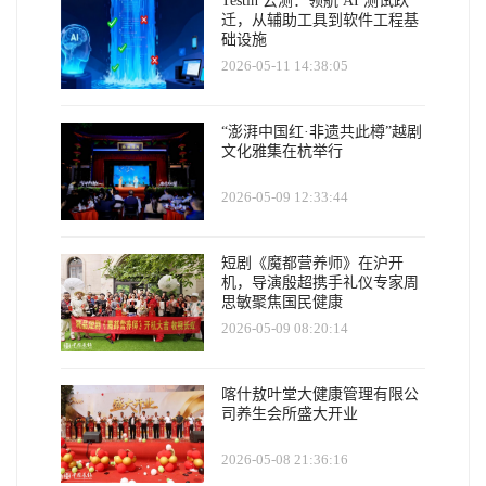
Testin 云测：领航 AI 测试跃
迁，从辅助工具到软件工程基
础设施
2026-05-11 14:38:05
“澎湃中国红·非遗共此樽”越剧
文化雅集在杭举行
2026-05-09 12:33:44
短剧《魔都营养师》在沪开
机，导演殷超携手礼仪专家周
思敏聚焦国民健康
2026-05-09 08:20:14
喀什敖叶堂大健康管理有限公
司养生会所盛大开业
2026-05-08 21:36:16