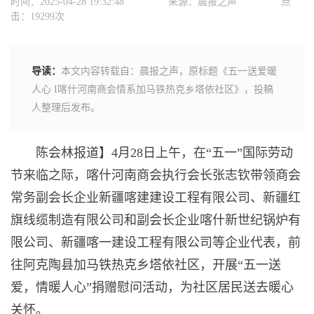
时间：2025-04-28 19:32:48
来源：晨报之声
点
击：19299次
导读：
本文内容转载自：晨报之声，原标题《五一送爱暖
人心 I喀什河南商会情系加马铁热克乡塔依社区》，投稿
人整理后发布。
陈会林报道】4月28日上午，在“五一”国际劳动
节来临之际，喀什河南商会执行会长张志钦带领商会
常务副会长企业新疆喀建建设工程有限公司、新疆红
旗线缆制造有限公司和副会长企业喀什新世纪锅炉有
限公司、新疆喀一建设工程有限公司等企业代表，前
往阿克陶县加马铁热克乡塔依社区，开展“五一送
爱，情暖人心”捐赠慰问活动，为社区居民送去暖心
关怀。