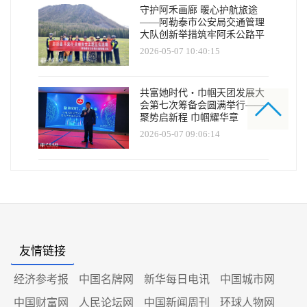
守护阿禾画廊 暖心护航旅途
——阿勒泰市公安局交通管理
大队创新举措筑牢阿禾公路平
安防线
2026-05-07 10:40:15
共富她时代・巾帼天团发展大
会第七次筹备会圆满举行——
聚势启新程 巾帼耀华章
2026-05-07 09:06:14
友情链接
经济参考报
中国名牌网
新华每日电讯
中国城市网
中国财富网
人民论坛网
中国新闻周刊
环球人物网