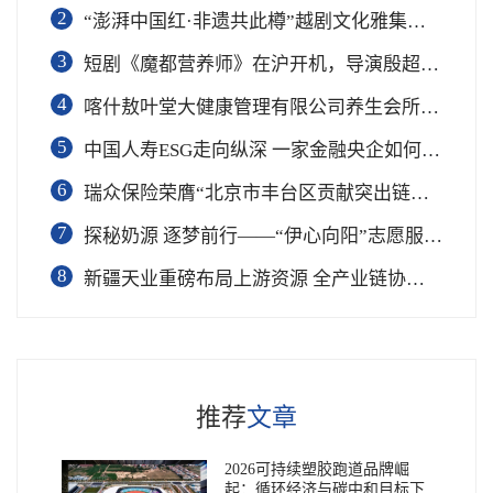
2
“澎湃中国红·非遗共此樽”越剧文化雅集在杭举行
3
短剧《魔都营养师》在沪开机，导演殷超携手礼仪专家周思敏聚焦国民健康
4
喀什敖叶堂大健康管理有限公司养生会所盛大开业
5
中国人寿ESG走向纵深 一家金融央企如何连接国家战略与民生需求
6
瑞众保险荣膺“北京市丰台区贡献突出链长单位”奖项
7
​探秘奶源 逐梦前行——“伊心向阳”志愿服务队开展幼儿园科普公益志愿活动
8
新疆天业重磅布局上游资源 全产业链协同再塑成长新动能
推荐
文章
2026可持续塑胶跑道品牌崛
起：循环经济与碳中和目标下