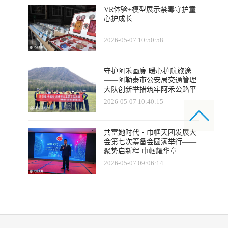
VR体验+模型展示禁毒守护童
心护成长
2026-05-07 10:50:58
守护阿禾画廊 暖心护航旅途
——阿勒泰市公安局交通管理
大队创新举措筑牢阿禾公路平
安防线
2026-05-07 10:40:15
共富她时代・巾帼天团发展大
会第七次筹备会圆满举行——
聚势启新程 巾帼耀华章
2026-05-07 09:06:14