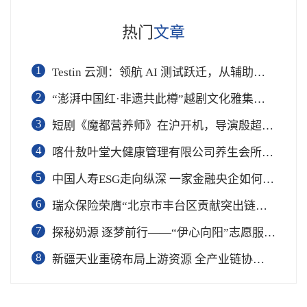
热门
文章
1
Testin 云测：领航 AI 测试跃迁，从辅助工具到软件工程基础设施
2
“澎湃中国红·非遗共此樽”越剧文化雅集在杭举行
3
短剧《魔都营养师》在沪开机，导演殷超携手礼仪专家周思敏聚焦国民健康
4
喀什敖叶堂大健康管理有限公司养生会所盛大开业
5
中国人寿ESG走向纵深 一家金融央企如何连接国家战略与民生需求
6
瑞众保险荣膺“北京市丰台区贡献突出链长单位”奖项
7
​探秘奶源 逐梦前行——“伊心向阳”志愿服务队开展幼儿园科普公益志愿活动
8
新疆天业重磅布局上游资源 全产业链协同再塑成长新动能