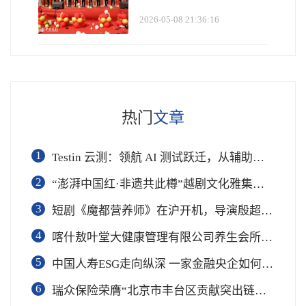
2026-05-08 21:36:16
热门
文章
1
Testin 云测：领航 AI 测试跃迁，从辅助工具到软件工程基础设施
2
“澎湃中国红·非遗共此樽”越剧文化雅集在杭举行
3
短剧《魔都营养师》在沪开机，导演殷超携手礼仪专家周思敏聚焦国民健康
4
喀什敖叶堂大健康管理有限公司养生会所盛大开业
5
中国人寿ESG走向纵深 一家金融央企如何连接国家战略与民生需求
6
瑞众保险荣膺“北京市丰台区贡献突出链长单位”奖项