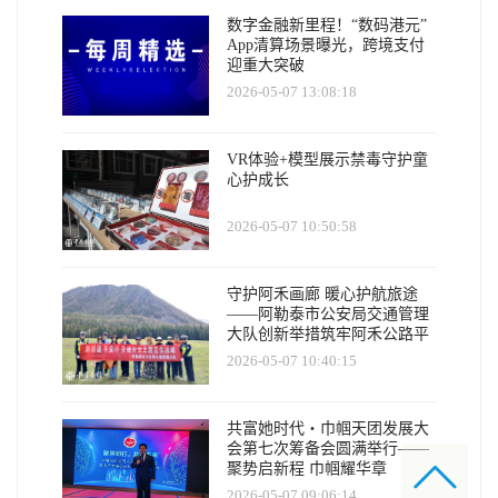
数字金融新里程！“数码港元”
App清算场景曝光，跨境支付
迎重大突破
2026-05-07 13:08:18
VR体验+模型展示禁毒守护童
心护成长
2026-05-07 10:50:58
守护阿禾画廊 暖心护航旅途
——阿勒泰市公安局交通管理
大队创新举措筑牢阿禾公路平
安防线
2026-05-07 10:40:15
共富她时代・巾帼天团发展大
会第七次筹备会圆满举行——
聚势启新程 巾帼耀华章
2026-05-07 09:06:14