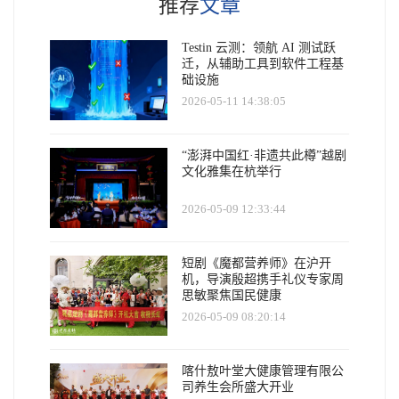
推荐
文章
Testin 云测：领航 AI 测试跃
迁，从辅助工具到软件工程基
础设施
2026-05-11 14:38:05
“澎湃中国红·非遗共此樽”越剧
文化雅集在杭举行
2026-05-09 12:33:44
短剧《魔都营养师》在沪开
机，导演殷超携手礼仪专家周
思敏聚焦国民健康
2026-05-09 08:20:14
喀什敖叶堂大健康管理有限公
司养生会所盛大开业