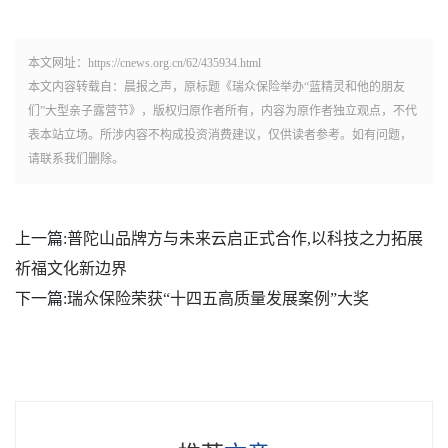
本文网址：https://cnews.org.cn/62/435934.html
本文内容转载自：晨报之声，原标题《瑞众保险举办“蓝精灵和他的朋友
们”大型亲子露营节》，版权归原作者所有，内容为原作者独立观点，不代
表本站立场。所涉内容不构成投资消费建议，仅供读者参考。如有问题，
请联系我们删除。
上一篇:
普陀山品牌方与未来云启正式合作,以科技之力拓展
祈福文化新边界
下一篇:
瑞众保险荣获“十四五高质量发展案例”大奖