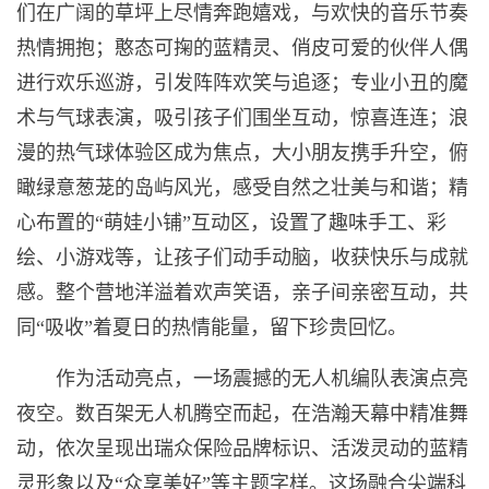
们在广阔的草坪上尽情奔跑嬉戏，与欢快的音乐节奏
热情拥抱；憨态可掬的蓝精灵、俏皮可爱的伙伴人偶
进行欢乐巡游，引发阵阵欢笑与追逐；专业小丑的魔
术与气球表演，吸引孩子们围坐互动，惊喜连连；浪
漫的热气球体验区成为焦点，大小朋友携手升空，俯
瞰绿意葱茏的岛屿风光，感受自然之壮美与和谐；精
心布置的“萌娃小铺”互动区，设置了趣味手工、彩
绘、小游戏等，让孩子们动手动脑，收获快乐与成就
感。整个营地洋溢着欢声笑语，亲子间亲密互动，共
同“吸收”着夏日的热情能量，留下珍贵回忆。
作为活动亮点，一场震撼的无人机编队表演点亮
夜空。数百架无人机腾空而起，在浩瀚天幕中精准舞
动，依次呈现出瑞众保险品牌标识、活泼灵动的蓝精
灵形象以及“众享美好”等主题字样。这场融合尖端科