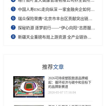
喀什敖叶堂大健康管理有限公司养生会所盛大开业
5
中国人寿ESG走向纵深 一家金融央企如何连接国家战略与民生需求
6
瑞众保险荣膺“北京市丰台区贡献突出链长单位”奖项
7
​探秘奶源 逐梦前行——“伊心向阳”志愿服务队开展幼儿园科普公益志愿活动
8
新疆天业重磅布局上游资源 全产业链协同再塑成长新动能
推荐
文章
2026可持续塑胶跑道品牌崛
起：循环经济与碳中和目标下
的品牌新赛道
2026-05-07 17:16:04