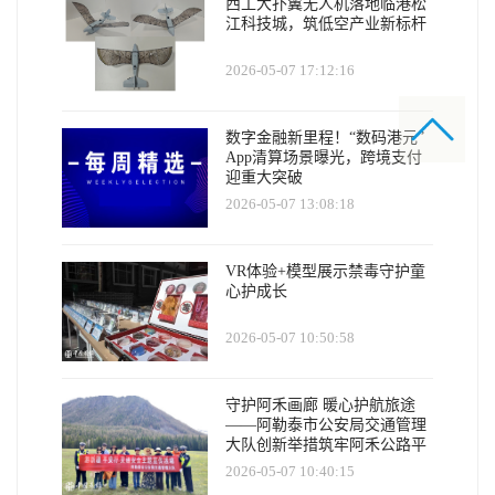
西工大扑翼无人机落地临港松
江科技城，筑低空产业新标杆
2026-05-07 17:12:16
数字金融新里程！“数码港元”
App清算场景曝光，跨境支付
迎重大突破
2026-05-07 13:08:18
VR体验+模型展示禁毒守护童
心护成长
2026-05-07 10:50:58
守护阿禾画廊 暖心护航旅途
——阿勒泰市公安局交通管理
大队创新举措筑牢阿禾公路平
安防线
2026-05-07 10:40:15