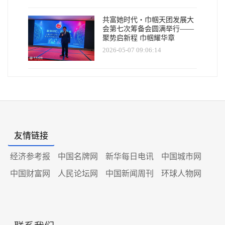
共富她时代・巾帼天团发展大
会第七次筹备会圆满举行——
聚势启新程 巾帼耀华章
2026-05-07 09:06:14
友情链接
经济参考报
中国名牌网
新华每日电讯
中国城市网
中国财富网
人民论坛网
中国新闻周刊
环球人物网