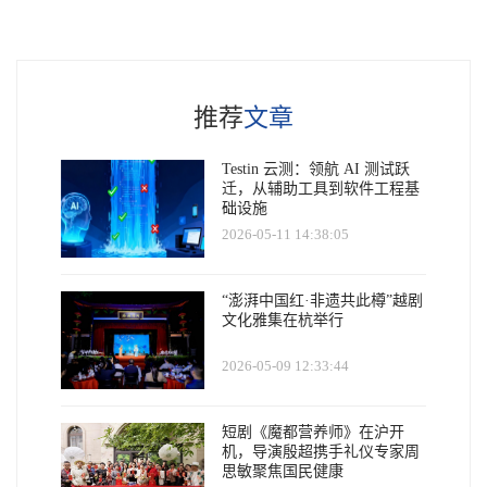
推荐
文章
Testin 云测：领航 AI 测试跃
迁，从辅助工具到软件工程基
础设施
2026-05-11 14:38:05
“澎湃中国红·非遗共此樽”越剧
文化雅集在杭举行
2026-05-09 12:33:44
短剧《魔都营养师》在沪开
机，导演殷超携手礼仪专家周
思敏聚焦国民健康