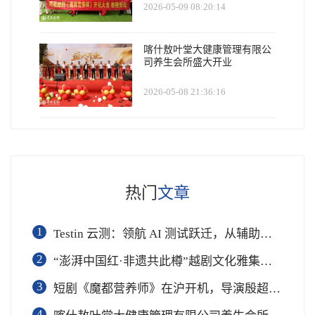
2026-05-09 08:20:14
喀什敖叶堂大健康管理有限公
司养生会所盛大开业
2026-05-08 21:36:16
热门
文章
1
Testin 云测：领航 AI 测试跃迁，从辅助工具到软件工程基础设施
2
“澎湃中国红·非遗共此樽”越剧文化雅集在杭举行
3
短剧《魔都营养师》在沪开机，导演殷超携手礼仪专家周思敏聚焦国民健康
4