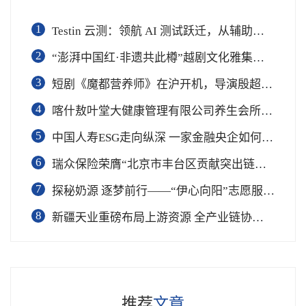
1
Testin 云测：领航 AI 测试跃迁，从辅助工具到软件工程基础设施
2
“澎湃中国红·非遗共此樽”越剧文化雅集在杭举行
3
短剧《魔都营养师》在沪开机，导演殷超携手礼仪专家周思敏聚焦国民健康
4
喀什敖叶堂大健康管理有限公司养生会所盛大开业
5
中国人寿ESG走向纵深 一家金融央企如何连接国家战略与民生需求
6
瑞众保险荣膺“北京市丰台区贡献突出链长单位”奖项
7
​探秘奶源 逐梦前行——“伊心向阳”志愿服务队开展幼儿园科普公益志愿活动
8
新疆天业重磅布局上游资源 全产业链协同再塑成长新动能
推荐
文章