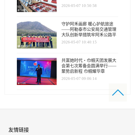
2026-05-07 10:50:58
守护阿禾画廊 暖心护航旅途
——阿勒泰市公安局交通管理
大队创新举措筑牢阿禾公路平
安防线
2026-05-07 10:40:15
共富她时代・巾帼天团发展大
会第七次筹备会圆满举行——
聚势启新程 巾帼耀华章
2026-05-07 09:06:14
友情链接