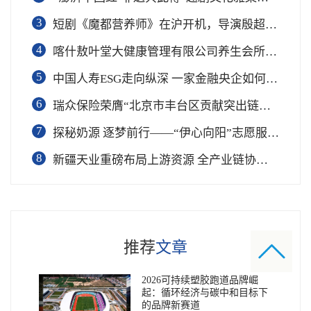
3
短剧《魔都营养师》在沪开机，导演殷超携手礼仪专家周思敏聚焦国民健康
4
喀什敖叶堂大健康管理有限公司养生会所盛大开业
5
中国人寿ESG走向纵深 一家金融央企如何连接国家战略与民生需求
6
瑞众保险荣膺“北京市丰台区贡献突出链长单位”奖项
7
​探秘奶源 逐梦前行——“伊心向阳”志愿服务队开展幼儿园科普公益志愿活动
8
新疆天业重磅布局上游资源 全产业链协同再塑成长新动能
推荐
文章
2026可持续塑胶跑道品牌崛
起：循环经济与碳中和目标下
的品牌新赛道