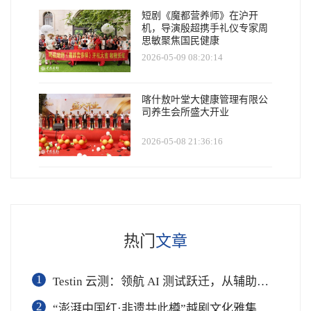
短剧《魔都营养师》在沪开
机，导演殷超携手礼仪专家周
思敏聚焦国民健康
2026-05-09 08:20:14
喀什敖叶堂大健康管理有限公
司养生会所盛大开业
2026-05-08 21:36:16
热门
文章
1
Testin 云测：领航 AI 测试跃迁，从辅助工具到软件工程基础设施
2
“澎湃中国红·非遗共此樽”越剧文化雅集在杭举行