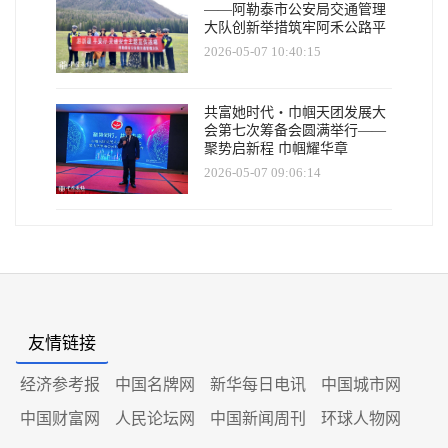
——阿勒泰市公安局交通管理
大队创新举措筑牢阿禾公路平
安防线
2026-05-07 10:40:15
共富她时代・巾帼天团发展大
会第七次筹备会圆满举行——
聚势启新程 巾帼耀华章
2026-05-07 09:06:14
友情链接
经济参考报
中国名牌网
新华每日电讯
中国城市网
中国财富网
人民论坛网
中国新闻周刊
环球人物网