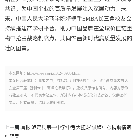
共识，为中国企业的高质量发展注入深层动力。未
来，中国人民大学商学院将携手EMBA长三角校友会
持续搭建产学研平台，助力中国品牌在全球价值链重
构中抢占战略制高点，共同擘画新时代高质量发展的
壮阔图景。
本文网址：https://cnews.org.cn/62/439084.html
本文内容转载自：晨报之声，原标题《中国品牌 “一带一路” 高质量发展大
会暨第三届 “智创未来” 高峰论坛举行》，版权归原作者所有，内容为原作
者独立观点，不代表本站立场。所涉内容不构成投资消费建议，仅供读者
参考。如有问题，请联系我们删除。
上一篇:
喜报|泸定县第一中学中考大捷,浙融媒中心捐助情谊
结硕果