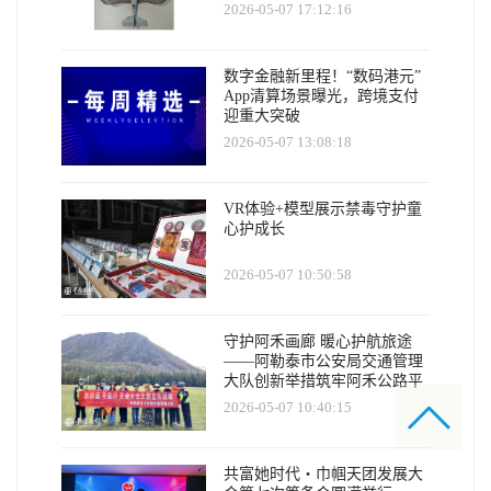
2026-05-07 17:12:16
数字金融新里程！“数码港元”
App清算场景曝光，跨境支付
迎重大突破
2026-05-07 13:08:18
VR体验+模型展示禁毒守护童
心护成长
2026-05-07 10:50:58
守护阿禾画廊 暖心护航旅途
——阿勒泰市公安局交通管理
大队创新举措筑牢阿禾公路平
安防线
2026-05-07 10:40:15
共富她时代・巾帼天团发展大