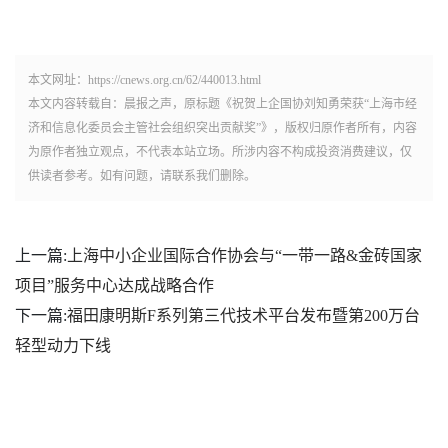
本文网址：https://cnews.org.cn/62/440013.html
本文内容转载自：晨报之声，原标题《祝贺上企国协刘知勇荣获“上海市经
济和信息化委员会主管社会组织突出贡献奖”》，版权归原作者所有，内容
为原作者独立观点，不代表本站立场。所涉内容不构成投资消费建议，仅
供读者参考。如有问题，请联系我们删除。
上一篇:
上海中小企业国际合作协会与“一带一路&金砖国家
项目”服务中心达成战略合作
下一篇:
福田康明斯F系列第三代技术平台发布暨第200万台
轻型动力下线