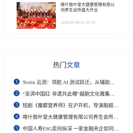
喀什敖叶堂大健康管理有限公
司养生会所盛大开业
2026-05-08 21:36:16
热门
文章
1
Testin 云测：领航 AI 测试跃迁，从辅助工具到软件工程基础设施
2
“澎湃中国红·非遗共此樽”越剧文化雅集在杭举行
3
短剧《魔都营养师》在沪开机，导演殷超携手礼仪专家周思敏聚焦国民健康
4
喀什敖叶堂大健康管理有限公司养生会所盛大开业
5
中国人寿ESG走向纵深 一家金融央企如何连接国家战略与民生需求