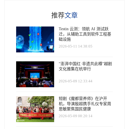
推荐
文章
Testin 云测：领航 AI 测试跃
迁，从辅助工具到软件工程基
础设施
2026-05-11 14:38:05
“澎湃中国红·非遗共此樽”越剧
文化雅集在杭举行
2026-05-09 12:33:44
短剧《魔都营养师》在沪开
机，导演殷超携手礼仪专家周
思敏聚焦国民健康
2026-05-09 08:20:14