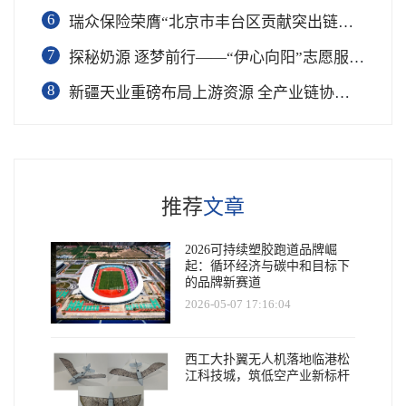
6
瑞众保险荣膺“北京市丰台区贡献突出链长单位”奖项
7
​探秘奶源 逐梦前行——“伊心向阳”志愿服务队开展幼儿园科普公益志愿活动
8
新疆天业重磅布局上游资源 全产业链协同再塑成长新动能
推荐
文章
2026可持续塑胶跑道品牌崛
起：循环经济与碳中和目标下
的品牌新赛道
2026-05-07 17:16:04
西工大扑翼无人机落地临港松
江科技城，筑低空产业新标杆