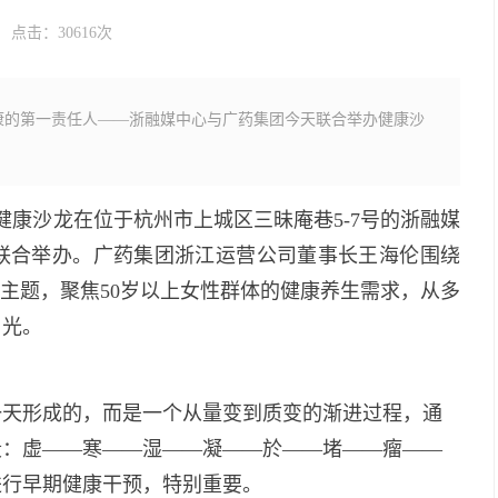
点击：30616次
康的第一责任人——浙融媒中心与广药集团今天联合举办健康沙
的健康沙龙在位于杭州市上城区三昧庵巷5-7号的浙融媒
联合举办。广药集团浙江运营公司董事长王海伦围绕
一主题，聚焦50岁以上女性群体的健康养生需求，从多
目光。
一天形成的，而是一个从量变到质变的渐进过程，通
段：虚——寒——湿——凝——於——堵——瘤——
进行早期健康干预，特别重要。