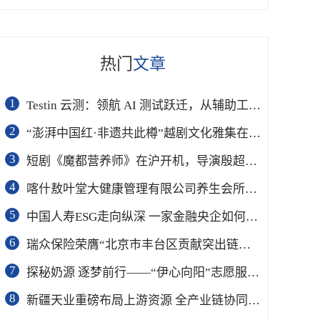
热门
文章
1
Testin 云测：领航 AI 测试跃迁，从辅助工具到软件工程基础设施
2
“澎湃中国红·非遗共此樽”越剧文化雅集在杭举行
3
短剧《魔都营养师》在沪开机，导演殷超携手礼仪专家周思敏聚焦国民健康
4
喀什敖叶堂大健康管理有限公司养生会所盛大开业
5
中国人寿ESG走向纵深 一家金融央企如何连接国家战略与民生需求
6
瑞众保险荣膺“北京市丰台区贡献突出链长单位”奖项
7
​探秘奶源 逐梦前行——“伊心向阳”志愿服务队开展幼儿园科普公益志愿活动
8
新疆天业重磅布局上游资源 全产业链协同再塑成长新动能