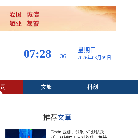
星期日
07:28
37
2026年08月09日
公司
文旅
科创
推荐
文章
Testin 云测：领航 AI 测试跃
迁，从辅助工具到软件工程基