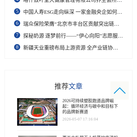
喀什敖叶堂大健康管理有限公司养生会所盛大开业
5
中国人寿ESG走向纵深 一家金融央企如何连接国家战略与民生需求
6
瑞众保险荣膺“北京市丰台区贡献突出链长单位”奖项
7
​探秘奶源 逐梦前行——“伊心向阳”志愿服务队开展幼儿园科普公益志愿活动
8
新疆天业重磅布局上游资源 全产业链协同再塑成长新动能
推荐
文章
2026可持续塑胶跑道品牌崛
起：循环经济与碳中和目标下
的品牌新赛道
2026-05-07 17:16:04