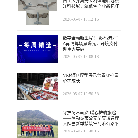
西工大扑翼无人机落地临港松
江科技城，筑低空产业新标杆
2026-05-07 17:12:16
数字金融新里程！“数码港元”
App清算场景曝光，跨境支付
迎重大突破
2026-05-07 13:08:18
VR体验+模型展示禁毒守护童
心护成长
2026-05-07 10:50:58
守护阿禾画廊 暖心护航旅途
——阿勒泰市公安局交通管理
大队创新举措筑牢阿禾公路平
安防线
2026-05-07 10:40:15