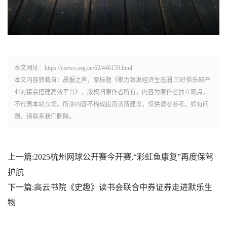
本文网址：https://cnews.org.cn/62/446159.html
本文内容转载自：晨报之声，原标题《聚力银发经济生态圈,三好俱乐部产
业对接会搭建高效平台》，版权归原作者所有，内容为原作者独立观点，
不代表本站立场。所涉内容不构成投资消费建议，仅供读者参考。如有问
题，请联系我们删除。
上一篇:
2025杭州网球公开赛今开赛,“彩虹鱼康复”再度保驾
护航
下一篇:
高云书院《史趣》读书会联合中券证券走进默乐生
物