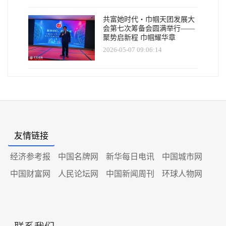
共富她时代・巾帼天团发展大
会第七次筹备会圆满举行——
聚势启新程 巾帼耀华章
2026-05-07 09:06:14
友情链接
经济参考报
中国名牌网
新华每日电讯
中国城市网
中国财富网
人民论坛网
中国新闻周刊
环球人物网