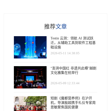
推荐
文章
Testin 云测：领航 AI 测试跃
迁，从辅助工具到软件工程基
础设施
2026-05-11 14:38:05
“澎湃中国红·非遗共此樽”越剧
文化雅集在杭举行
2026-05-09 12:33:44
短剧《魔都营养师》在沪开
机，导演殷超携手礼仪专家周
思敏聚焦国民健康