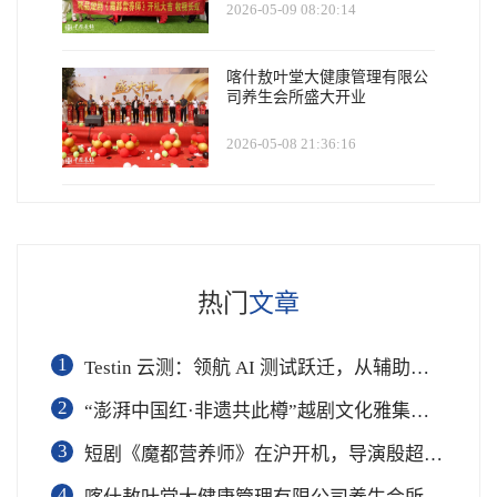
2026-05-09 08:20:14
喀什敖叶堂大健康管理有限公
司养生会所盛大开业
2026-05-08 21:36:16
热门
文章
1
Testin 云测：领航 AI 测试跃迁，从辅助工具到软件工程基础设施
2
“澎湃中国红·非遗共此樽”越剧文化雅集在杭举行
3
短剧《魔都营养师》在沪开机，导演殷超携手礼仪专家周思敏聚焦国民健康
4