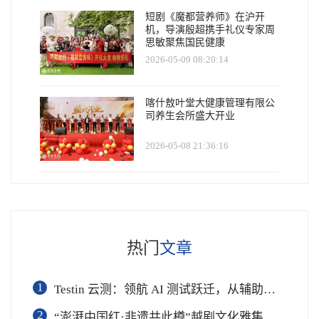
短剧《魔都营养师》在沪开
机，导演殷超携手礼仪专家周
思敏聚焦国民健康
2026-05-09 08:20:14
喀什敖叶堂大健康管理有限公
司养生会所盛大开业
2026-05-08 21:36:16
热门
文章
1
Testin 云测：领航 AI 测试跃迁，从辅助工具到软件工程基础设施
2
“澎湃中国红·非遗共此樽”越剧文化雅集在杭举行