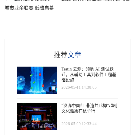
城市业余联赛 低碳启幕
推荐
文章
Testin 云测：领航 AI 测试跃
迁，从辅助工具到软件工程基
础设施
2026-05-11 14:38:05
“澎湃中国红·非遗共此樽”越剧
文化雅集在杭举行
2026-05-09 12:33:44