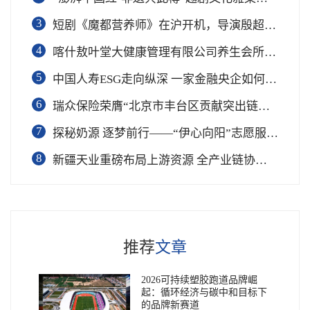
3
短剧《魔都营养师》在沪开机，导演殷超携手礼仪专家周思敏聚焦国民健康
4
喀什敖叶堂大健康管理有限公司养生会所盛大开业
5
中国人寿ESG走向纵深 一家金融央企如何连接国家战略与民生需求
6
瑞众保险荣膺“北京市丰台区贡献突出链长单位”奖项
7
​探秘奶源 逐梦前行——“伊心向阳”志愿服务队开展幼儿园科普公益志愿活动
8
新疆天业重磅布局上游资源 全产业链协同再塑成长新动能
推荐
文章
2026可持续塑胶跑道品牌崛
起：循环经济与碳中和目标下
的品牌新赛道