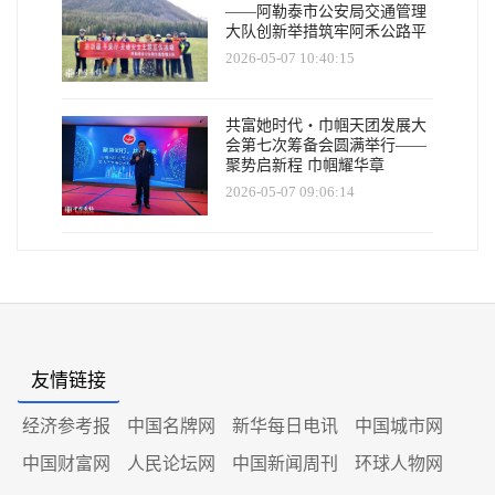
——阿勒泰市公安局交通管理
大队创新举措筑牢阿禾公路平
安防线
2026-05-07 10:40:15
共富她时代・巾帼天团发展大
会第七次筹备会圆满举行——
聚势启新程 巾帼耀华章
2026-05-07 09:06:14
友情链接
经济参考报
中国名牌网
新华每日电讯
中国城市网
中国财富网
人民论坛网
中国新闻周刊
环球人物网