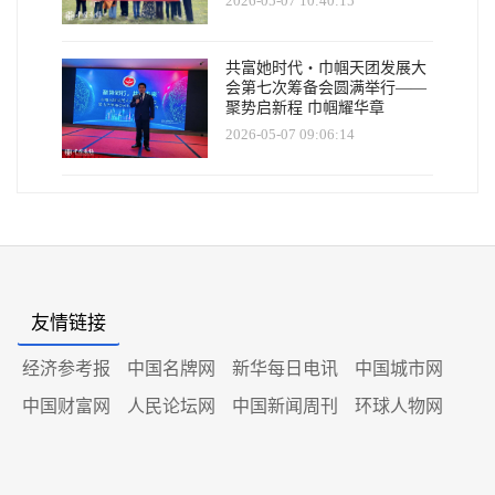
2026-05-07 10:40:15
共富她时代・巾帼天团发展大
会第七次筹备会圆满举行——
聚势启新程 巾帼耀华章
2026-05-07 09:06:14
友情链接
经济参考报
中国名牌网
新华每日电讯
中国城市网
中国财富网
人民论坛网
中国新闻周刊
环球人物网