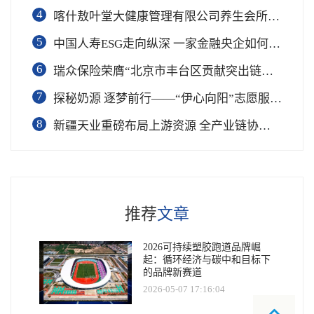
4
喀什敖叶堂大健康管理有限公司养生会所盛大开业
5
中国人寿ESG走向纵深 一家金融央企如何连接国家战略与民生需求
6
瑞众保险荣膺“北京市丰台区贡献突出链长单位”奖项
7
​探秘奶源 逐梦前行——“伊心向阳”志愿服务队开展幼儿园科普公益志愿活动
8
新疆天业重磅布局上游资源 全产业链协同再塑成长新动能
推荐
文章
2026可持续塑胶跑道品牌崛
起：循环经济与碳中和目标下
的品牌新赛道
2026-05-07 17:16:04