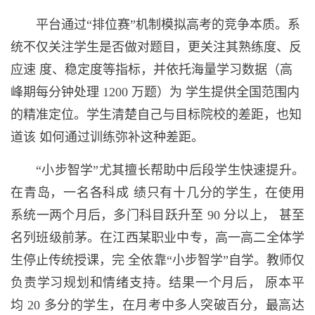
平台通过“排位赛”机制模拟
高考的竞争本质。系
统不仅关注学生是否做对题目，更关注其熟练度、反
应速 度、稳定度等指标，并依托海量学习数据（高
峰期每分钟处理 1200 万题）为 学生提供全国范围内
的精准定位。学生清楚自己与目标院校的差距，也知
道该 如何通过训练弥补这种差距。
“小步智学”尤其擅长帮助中后段学生快速提升。
在青岛，一名各科成 绩只有十几分的学生，在使用
系统一两个月后，多门科目跃升至 90 分以上， 甚至
名列班级前茅。在江西某职业中专，高一高二全体学
生停止传统授课，完 全依靠“小步智学”自学。教师仅
负责学习规划和情绪支持。结果一个月后， 原本平
均 20 多分的学生，在月考中多人突破百分，最高达