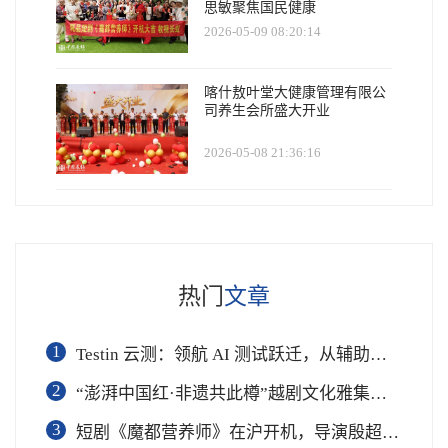
思敏聚焦国民健康
2026-05-09 08:20:14
喀什敖叶堂大健康管理有限公
司养生会所盛大开业
2026-05-08 21:36:16
热门
文章
1
Testin 云测：领航 AI 测试跃迁，从辅助工具到软件工程基础设施
2
“澎湃中国红·非遗共此樽”越剧文化雅集在杭举行
3
短剧《魔都营养师》在沪开机，导演殷超携手礼仪专家周思敏聚焦国民健康