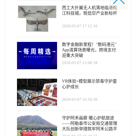
西工大扑翼无人机落地临港松
江科技城，筑低空产业新标杆
2026-05-07 17:12:16
数字金融新里程！“数码港元”
App清算场景曝光，跨境支付
迎重大突破
2026-05-07 13:08:18
VR体验+模型展示禁毒守护童
心护成长
2026-05-07 10:50:58
守护阿禾画廊 暖心护航旅途
——阿勒泰市公安局交通管理
大队创新举措筑牢阿禾公路平
安防线