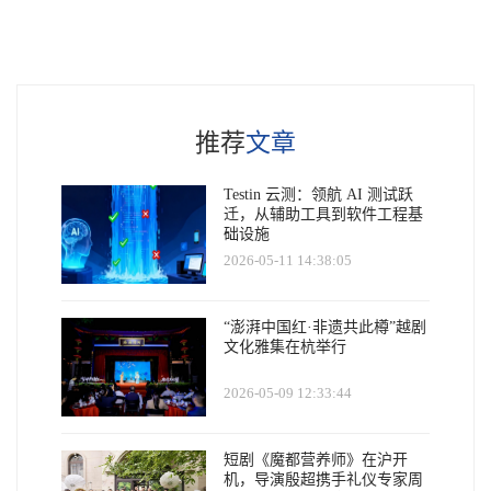
推荐
文章
Testin 云测：领航 AI 测试跃
迁，从辅助工具到软件工程基
础设施
2026-05-11 14:38:05
“澎湃中国红·非遗共此樽”越剧
文化雅集在杭举行
2026-05-09 12:33:44
短剧《魔都营养师》在沪开
机，导演殷超携手礼仪专家周