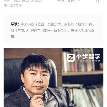
时间：2025-10-23 18:20:23
来源：晨报之声
点
击：32575次
导读：
本文内容转载自：晨报之声，原标题《脑科学叩问
教育本质, AI 解码学习未来---陈冬华》，投稿人整理后发
布。