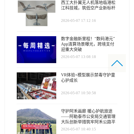
西工大扑翼无人机落地临港松
江科技城，筑低空产业新标杆
2026-05-07 17:12:16
数字金融新里程！“数码港元”
App清算场景曝光，跨境支付
迎重大突破
2026-05-07 13:08:18
VR体验+模型展示禁毒守护童
心护成长
2026-05-07 10:50:58
守护阿禾画廊 暖心护航旅途
——阿勒泰市公安局交通管理
大队创新举措筑牢阿禾公路平
安防线
2026-05-07 10:40:15