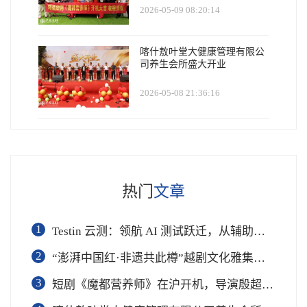
2026-05-09 08:20:14
喀什敖叶堂大健康管理有限公
司养生会所盛大开业
2026-05-08 21:36:16
热门
文章
1
Testin 云测：领航 AI 测试跃迁，从辅助工具到软件工程基础设施
2
“澎湃中国红·非遗共此樽”越剧文化雅集在杭举行
3
短剧《魔都营养师》在沪开机，导演殷超携手礼仪专家周思敏聚焦国民健康