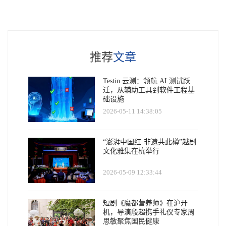
推荐
文章
Testin 云测：领航 AI 测试跃
迁，从辅助工具到软件工程基
础设施
2026-05-11 14:38:05
“澎湃中国红·非遗共此樽”越剧
文化雅集在杭举行
2026-05-09 12:33:44
短剧《魔都营养师》在沪开
机，导演殷超携手礼仪专家周
思敏聚焦国民健康