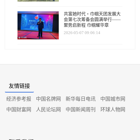
共富她时代・巾帼天团发展大
会第七次筹备会圆满举行——
聚势启新程 巾帼耀华章
2026-05-07 09:06:14
友情链接
经济参考报
中国名牌网
新华每日电讯
中国城市网
中国财富网
人民论坛网
中国新闻周刊
环球人物网