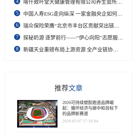
4
喀什敖叶堂大健康管理有限公司养生会所盛大开业
5
中国人寿ESG走向纵深 一家金融央企如何连接国家战略与民生需求
6
瑞众保险荣膺“北京市丰台区贡献突出链长单位”奖项
7
​探秘奶源 逐梦前行——“伊心向阳”志愿服务队开展幼儿园科普公益志愿活动
8
新疆天业重磅布局上游资源 全产业链协同再塑成长新动能
推荐
文章
2026可持续塑胶跑道品牌崛
起：循环经济与碳中和目标下
的品牌新赛道
2026-05-07 17:16:04