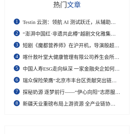
热门
文章
1
Testin 云测：领航 AI 测试跃迁，从辅助工具到软件工程基础设施
2
“澎湃中国红·非遗共此樽”越剧文化雅集在杭举行
3
短剧《魔都营养师》在沪开机，导演殷超携手礼仪专家周思敏聚焦国民健康
4
喀什敖叶堂大健康管理有限公司养生会所盛大开业
5
中国人寿ESG走向纵深 一家金融央企如何连接国家战略与民生需求
6
瑞众保险荣膺“北京市丰台区贡献突出链长单位”奖项
7
​探秘奶源 逐梦前行——“伊心向阳”志愿服务队开展幼儿园科普公益志愿活动
8
新疆天业重磅布局上游资源 全产业链协同再塑成长新动能