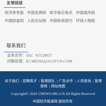
友情链接
经济参考报
中国名牌网
新华每日电讯
中国城市网
中国财富网
人民论坛网
中国新闻周刊
环球人物网
联系我们
业务合作：QQ：811128027
问题反馈：KCMEDIA@ALIYUN.COM
关于我们
|
招聘英才
|
管理团队
|
广告合作
|
人员查询
|
管理
章程
|
网站地图
Copyright© 2020 CNEWS.ORG.CN All Rights Reserved
中国经济报道网 版权所有