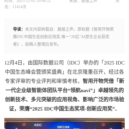
时间：2025-12-05 20:00:22
来源：晨报之声
点
击：11414次
导读：
本文内容转载自：晨报之声，原标题《智用开物荣
膺IDC中国生态创新应用奖,唯一“20后”AI原生企业获奖
者》，投稿人整理后发布。
12月4日，由国际数据公司（IDC）举办的「2025 IDC
中国生态峰会暨颁奖盛典」在北京隆重召开，经过各
专家评审的专业评判和审慎考核，
智用开物凭借「新
一代企业级智能体团队平台“领航
navi”
」卓越领先的
创新技术、多元突破的应用视角、影响广泛的市场验
证，荣膺“
2025 IDC
中国生态奖项
-
创新应用奖”
。