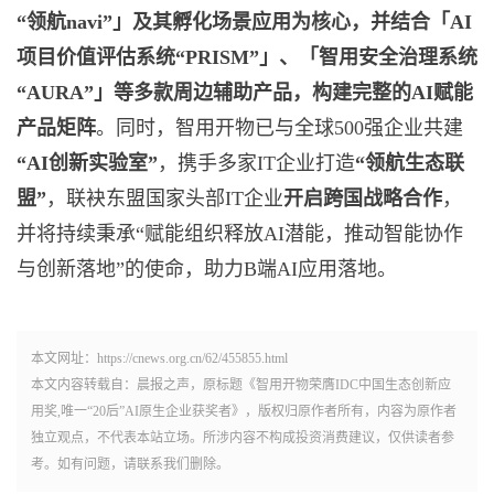
“领航
navi”
」及其孵化场景应用为核心，并结合「
AI
项目价值评估系统“
PRISM”
」、「智用安全治理系统
“
AURA”
」等多款周边辅助产品，构建完整的
AI
赋能
产品矩阵
。同时，智用开物已与全球500强企业共建
“
AI
创新实验室”
，携手多家IT企业打造
“领航生态联
盟”
，联袂东盟国家头部IT企业
开启跨国战略合作
，
并将持续秉承“赋能组织释放AI潜能，推动智能协作
与创新落地”的使命，助力B端AI应用落地。
本文网址：https://cnews.org.cn/62/455855.html
本文内容转载自：晨报之声，原标题《智用开物荣膺IDC中国生态创新应
用奖,唯一“20后”AI原生企业获奖者》，版权归原作者所有，内容为原作者
独立观点，不代表本站立场。所涉内容不构成投资消费建议，仅供读者参
考。如有问题，请联系我们删除。