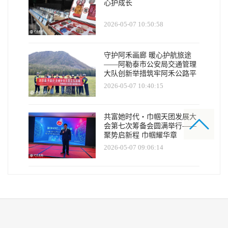
心护成长
2026-05-07 10:50:58
守护阿禾画廊 暖心护航旅途
——阿勒泰市公安局交通管理
大队创新举措筑牢阿禾公路平
安防线
2026-05-07 10:40:15
共富她时代・巾帼天团发展大
会第七次筹备会圆满举行——
聚势启新程 巾帼耀华章
2026-05-07 09:06:14