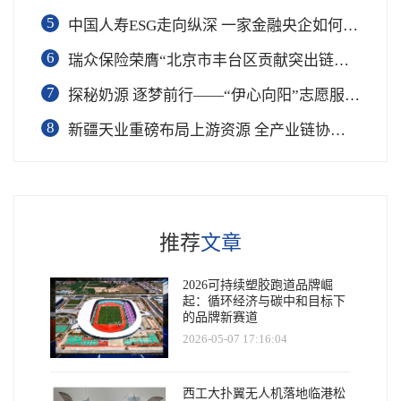
5
中国人寿ESG走向纵深 一家金融央企如何连接国家战略与民生需求
6
瑞众保险荣膺“北京市丰台区贡献突出链长单位”奖项
7
​探秘奶源 逐梦前行——“伊心向阳”志愿服务队开展幼儿园科普公益志愿活动
8
新疆天业重磅布局上游资源 全产业链协同再塑成长新动能
推荐
文章
2026可持续塑胶跑道品牌崛
起：循环经济与碳中和目标下
的品牌新赛道
2026-05-07 17:16:04
西工大扑翼无人机落地临港松