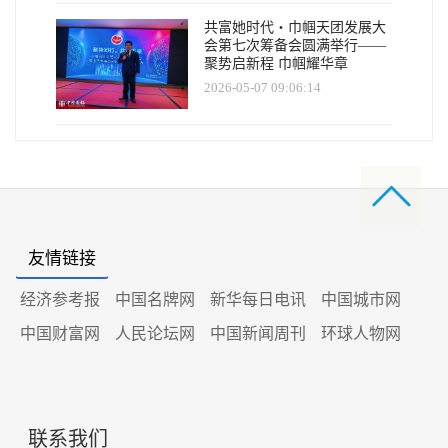
共富她时代・巾帼天团发展大
会第七次筹备会圆满举行——
聚势启新程 巾帼耀华章
2026-05-07 09:06:14
友情链接
经济参考报
中国名牌网
新华每日电讯
中国城市网
中国财富网
人民论坛网
中国新闻周刊
环球人物网
联系我们