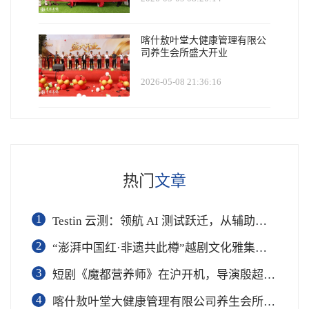
喀什敖叶堂大健康管理有限公
司养生会所盛大开业
2026-05-08 21:36:16
热门
文章
1
Testin 云测：领航 AI 测试跃迁，从辅助工具到软件工程基础设施
2
“澎湃中国红·非遗共此樽”越剧文化雅集在杭举行
3
短剧《魔都营养师》在沪开机，导演殷超携手礼仪专家周思敏聚焦国民健康
4
喀什敖叶堂大健康管理有限公司养生会所盛大开业