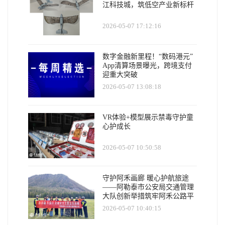
江科技城，筑低空产业新标杆
2026-05-07 17:12:16
数字金融新里程！“数码港元”
App清算场景曝光，跨境支付
迎重大突破
2026-05-07 13:08:18
VR体验+模型展示禁毒守护童
心护成长
2026-05-07 10:50:58
守护阿禾画廊 暖心护航旅途
——阿勒泰市公安局交通管理
大队创新举措筑牢阿禾公路平
安防线
2026-05-07 10:40:15