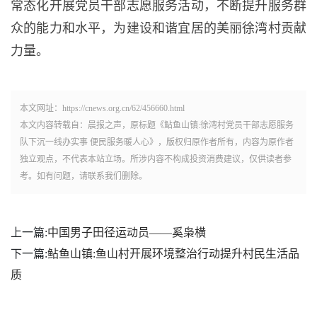
常态化开展党员干部志愿服务活动，不断提升服务群
众的能力和水平，为建设和谐宜居的美丽徐湾村贡献
力量。
本文网址：https://cnews.org.cn/62/456660.html
本文内容转载自：晨报之声，原标题《鲇鱼山镇:徐湾村党员干部志愿服务
队下沉一线办实事 便民服务暖人心》，版权归原作者所有，内容为原作者
独立观点，不代表本站立场。所涉内容不构成投资消费建议，仅供读者参
考。如有问题，请联系我们删除。
上一篇:
中国男子田径运动员——奚枭横
下一篇:
鲇鱼山镇:鱼山村开展环境整治行动提升村民生活品
质