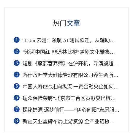
热门
文章
1
Testin 云测：领航 AI 测试跃迁，从辅助工具到软件工程基础设施
2
“澎湃中国红·非遗共此樽”越剧文化雅集在杭举行
3
短剧《魔都营养师》在沪开机，导演殷超携手礼仪专家周思敏聚焦国民健康
4
喀什敖叶堂大健康管理有限公司养生会所盛大开业
5
中国人寿ESG走向纵深 一家金融央企如何连接国家战略与民生需求
6
瑞众保险荣膺“北京市丰台区贡献突出链长单位”奖项
7
​探秘奶源 逐梦前行——“伊心向阳”志愿服务队开展幼儿园科普公益志愿活动
8
新疆天业重磅布局上游资源 全产业链协同再塑成长新动能