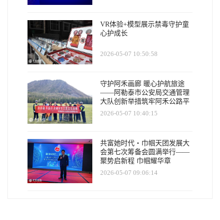
VR体验+模型展示禁毒守护童
心护成长
2026-05-07 10:50:58
守护阿禾画廊 暖心护航旅途
——阿勒泰市公安局交通管理
大队创新举措筑牢阿禾公路平
安防线
2026-05-07 10:40:15
共富她时代・巾帼天团发展大
会第七次筹备会圆满举行——
聚势启新程 巾帼耀华章
2026-05-07 09:06:14