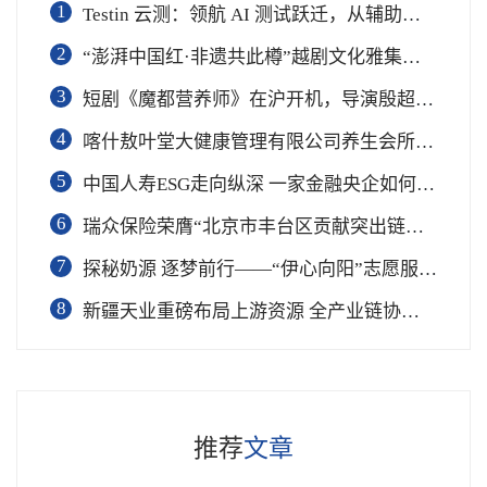
1
Testin 云测：领航 AI 测试跃迁，从辅助工具到软件工程基础设施
2
“澎湃中国红·非遗共此樽”越剧文化雅集在杭举行
3
短剧《魔都营养师》在沪开机，导演殷超携手礼仪专家周思敏聚焦国民健康
4
喀什敖叶堂大健康管理有限公司养生会所盛大开业
5
中国人寿ESG走向纵深 一家金融央企如何连接国家战略与民生需求
6
瑞众保险荣膺“北京市丰台区贡献突出链长单位”奖项
7
​探秘奶源 逐梦前行——“伊心向阳”志愿服务队开展幼儿园科普公益志愿活动
8
新疆天业重磅布局上游资源 全产业链协同再塑成长新动能
推荐
文章