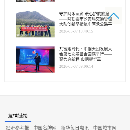
守护阿禾画廊 暖心护航旅途
——阿勒泰市公安局交通管理
大队创新举措筑牢阿禾公路平
安防线
2026-05-07 10:40:15
共富她时代・巾帼天团发展大
会第七次筹备会圆满举行——
聚势启新程 巾帼耀华章
2026-05-07 09:06:14
友情链接
经济参考报
中国名牌网
新华每日电讯
中国城市网