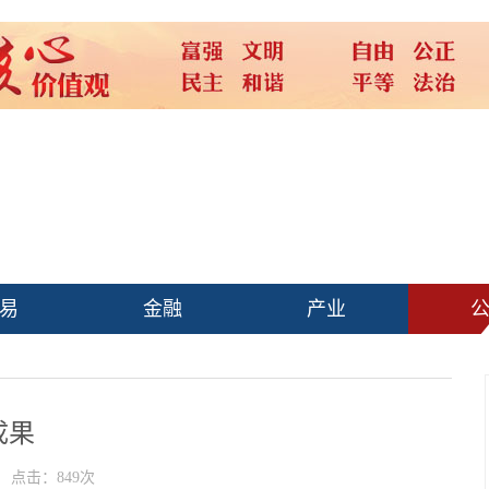
易
金融
产业
成果
点击：849次