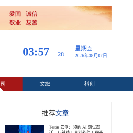
星期五
03:57
28
2026年08月07日
公司
文旅
科创
推荐
文章
Testin 云测：领航 AI 测试跃
迁，从辅助工具到软件工程基