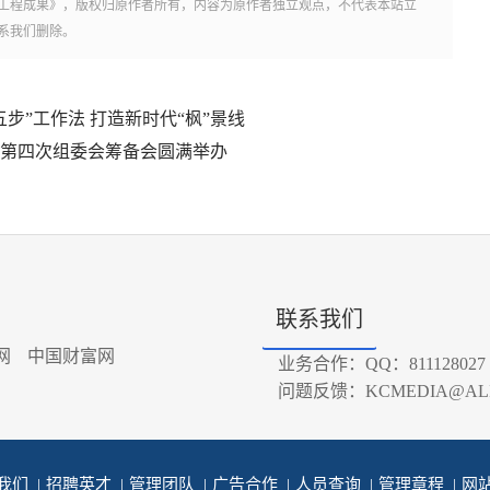
工程成果》，版权归原作者所有，内容为原作者独立观点，不代表本站立
系我们删除。
步”工作法 打造新时代“枫”景线
团第四次组委会筹备会圆满举办
联系我们
网
中国财富网
业务合作：QQ：811128027
问题反馈：KCMEDIA@ALI
我们
|
招聘英才
|
管理团队
|
广告合作
|
人员查询
|
管理章程
|
网