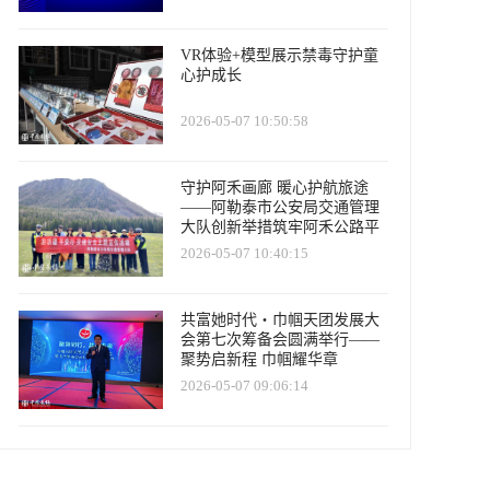
VR体验+模型展示禁毒守护童
心护成长
2026-05-07 10:50:58
守护阿禾画廊 暖心护航旅途
——阿勒泰市公安局交通管理
大队创新举措筑牢阿禾公路平
安防线
2026-05-07 10:40:15
共富她时代・巾帼天团发展大
会第七次筹备会圆满举行——
聚势启新程 巾帼耀华章
2026-05-07 09:06:14