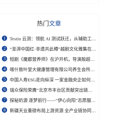
热门
文章
1
Testin 云测：领航 AI 测试跃迁，从辅助工具到软件工程基础设施
2
“澎湃中国红·非遗共此樽”越剧文化雅集在杭举行
3
短剧《魔都营养师》在沪开机，导演殷超携手礼仪专家周思敏聚焦国民健康
4
喀什敖叶堂大健康管理有限公司养生会所盛大开业
5
中国人寿ESG走向纵深 一家金融央企如何连接国家战略与民生需求
6
瑞众保险荣膺“北京市丰台区贡献突出链长单位”奖项
7
​探秘奶源 逐梦前行——“伊心向阳”志愿服务队开展幼儿园科普公益志愿活动
8
新疆天业重磅布局上游资源 全产业链协同再塑成长新动能