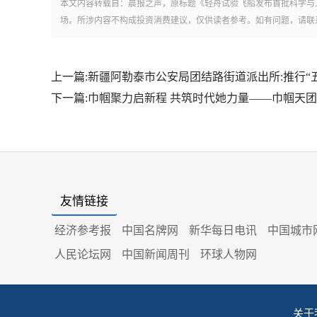
本文内容转载自：晨报之声，原标题《轻舟试验飞船发布首批科学与
场。所涉内容不构成投资消费建议，仅供读者参考。如有问题，请联
上一篇:
新疆阿勒泰市公安局团结路街道派出所:推行“五
下一篇:
巾帼聚力启新程 共筑时代她力量——巾帼天
友情链接
经济参考报
中国名牌网
新华每日电讯
中国城市
人民论坛网
中国新闻周刊
环球人物网
关于