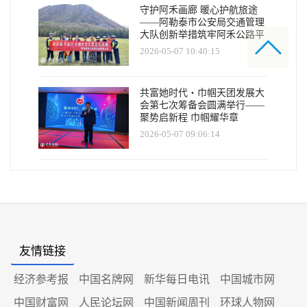
守护阿禾画廊 暖心护航旅途
——阿勒泰市公安局交通管理
大队创新举措筑牢阿禾公路平
安防线
2026-05-07 10:40:15
共富她时代・巾帼天团发展大
会第七次筹备会圆满举行——
聚势启新程 巾帼耀华章
2026-05-07 09:06:14
友情链接
经济参考报
中国名牌网
新华每日电讯
中国城市网
中国财富网
人民论坛网
中国新闻周刊
环球人物网