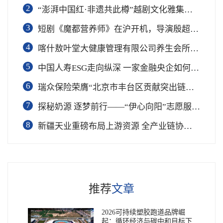
2
“澎湃中国红·非遗共此樽”越剧文化雅集在杭举行
3
短剧《魔都营养师》在沪开机，导演殷超携手礼仪专家周思敏聚焦国民健康
4
喀什敖叶堂大健康管理有限公司养生会所盛大开业
5
中国人寿ESG走向纵深 一家金融央企如何连接国家战略与民生需求
6
瑞众保险荣膺“北京市丰台区贡献突出链长单位”奖项
7
​探秘奶源 逐梦前行——“伊心向阳”志愿服务队开展幼儿园科普公益志愿活动
8
新疆天业重磅布局上游资源 全产业链协同再塑成长新动能
推荐
文章
2026可持续塑胶跑道品牌崛
起：循环经济与碳中和目标下