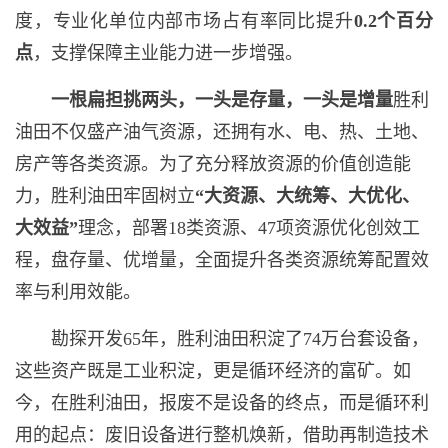
度，专业化单位内部市场占有率同比提升
0.2
个百分
点
，支撑保障主业能力进一步增强。
一根扁担挑两头，一头是存量，一头是增量
胜利
油田不仅盛产油气资源，还拥有水、电、热、土地、
房产等各类资源。为了充分释放资源的价值创造能
力，胜利油田牢固树立
“
大资源、大统筹、大优化、
大效益
”
理念，部署18类资源、47项资源优化创效工
程，盘存量、优增量，全面提升各类资源统筹配置效
率与利用效能。
勘探开发65年，胜利油田积淀了74万台套设备，
这些资产既是工业积淀，更是循环经济的富矿。如
今，在胜利油田，报废不是设备的终点，而是循环利
用的起点：废旧设备进行整机焕新，借助再制造技术