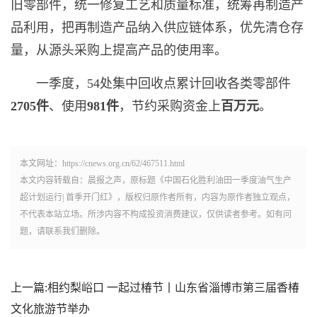
旧零部件，统一修复工艺和质量标准，统筹再制造产
品利用，把再制造产品纳入供应链体系，优先清仓存
量，从源头采购上提高产品的使用率。
一季度，54处集中回收点累计回收各类零部件
2705
件
、使用
981
件
，节约采购资金上
百万元
。
本文网址：https://cnews.org.cn/62/467511.html
本文内容转载自：晨报之声，原标题《中国石化胜利油田一季度油气生产
超计划运行| 首季开门红》，版权归原作者所有，内容为原作者独立观点，
不代表本站立场。所涉内容不构成投资消费建议，仅供读者参考。如有问
题，请联系我们删除。
上一篇:
相约梨峪口 一起过椿节丨山东省淄博市第三届香椿
文化旅游节举办