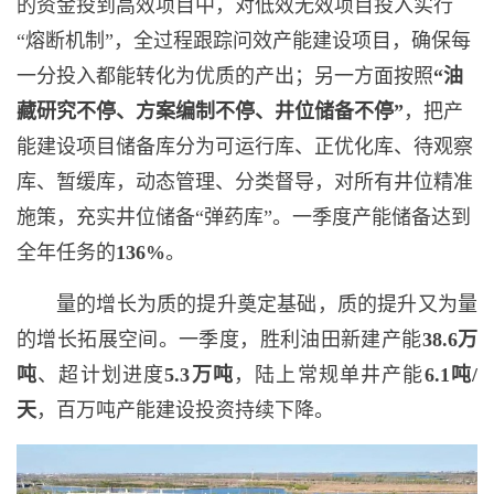
的资金投到高效项目中，对低效无效项目投入实行
“熔断机制”，全过程跟踪问效产能建设项目，确保每
一分投入都能转化为优质的产出；另一方面按照
“
油
藏研究不停、方案编制不停、井位储备不停
”
，把产
能建设项目储备库分为可运行库、正优化库、待观察
库、暂缓库，动态管理、分类督导，对所有井位精准
施策，充实井位储备“弹药库”。一季度产能储备达到
全年任务的
136%
。
量的增长为质的提升奠定基础，质的提升又为量
的增长拓展空间。一季度，胜利油田新建产能
38.6
万
吨
、超计划进度
5.3
万吨
，陆上常规单井产能
6.1
吨
/
天
，百万吨产能建设投资持续下降。