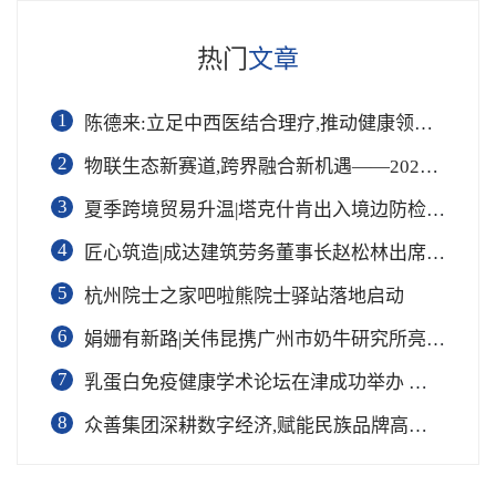
热门
文章
1
陈德来:立足中西医结合理疗,推动健康领域协同发展
2
物联生态新赛道,跨界融合新机遇——2026啵啵企业家峰会圆满举行
3
夏季跨境贸易升温|塔克什肯出入境边防检查站延时通关保畅通
4
匠心筑造|成达建筑劳务董事长赵松林出席2026制造强国品牌发展论坛
5
杭州院士之家吧啦熊院士驿站落地启动
6
娟姗有新路|关伟昆携广州市奶牛研究所亮相2026世界品牌莫干山大会
7
乳蛋白免疫健康学术论坛在津成功举办 桂芝堂三大战略成果重磅发布
8
众善集团深耕数字经济,赋能民族品牌高质量发展