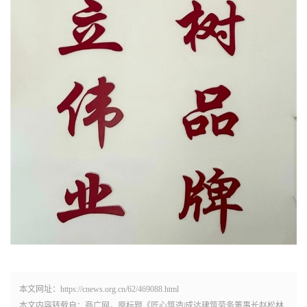
本文网址：https://cnews.org.cn/62/469088.html
本文内容转载自：商广网，原标题《匠心筑造|成达建筑劳务董事长赵松林