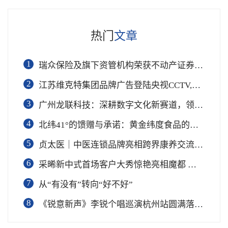
热门
文章
1
瑞众保险及旗下资管机构荣获不动产证券化REITs“年度最佳投资机构”奖
2
江苏维克特集团品牌广告登陆央视CCTV,战略签约仪式在杭州举行
3
广州龙联科技：深耕数字文化新赛道，领航去中心化数字经济新时代
4
北纬41°的馈赠与承诺：黄金纬度食品的品牌向上之路
5
贞太医｜中医连锁品牌亮相跨界康养交流会 以连锁模式激活社区民生新赛道
6
采晞新中式首场客户大秀惊艳亮相魔都 以东方衣韵致敬平凡女性绽放之美
7
从“有没有”转向“好不好”
8
《锐意新声》李锐个唱巡演杭州站圆满落幕 百校百星「AI星创计划」正式启动