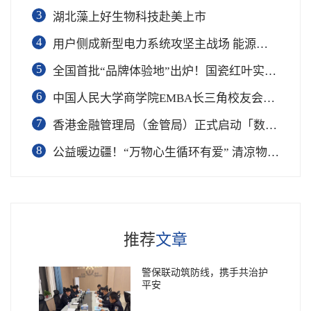
3
湖北藻上好生物科技赴美上市
4
用户侧成新型电力系统攻坚主战场 能源转型呼唤“场景共建”
5
​全国首批“品牌体验地”出炉！国瓷红叶实力登榜，江西唯一
6
​中国人民大学商学院EMBA长三角校友会第四届“智创未来”论坛举行
7
香港金融管理局（金管局）正式启动「数码港元」先导计划第二阶段清算测试工作，标志着香港央行数字货币
8
公益暖边疆！“万物心生循环有爱” 清凉物资助力喀什少年儿童逐梦绿茵
推荐
文章
警保联动筑防线，携手共治护
平安