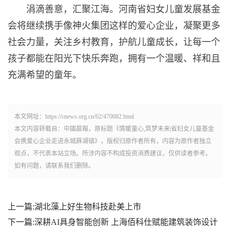
涓滴善意，汇聚江海。河南省妇女儿童发展基金
会将继续携手像神火集团这样的爱心企业，凝聚更多
社会力量，关注乡村教育，护航儿童成长，让每一个
孩子都能在阳光下快乐奔跑，拥有一个温暖、祥和且
充满希望的童年。
本文网址：https://cnews.org.cn/62/470082.html
本文内容转载自：中國晨報，原标题《情暖童心,筑梦未来|省妇女儿童基金
会携爱心企业走进永城薛湖镇》，版权归原作者所有，内容为原作者独立
观点，不代表本站立场。所涉内容不构成投资消费建议，仅供读者参考。
如有问题，请联系我们删除。
上一篇:
湖北藻上好生物科技赴美上市
下一篇:
深耕AI具身智能创新 上海佰科仕赋能建筑装饰设计