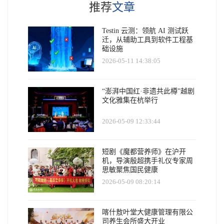
推荐
文章
Testin 云测：领航 AI 测试跃
迁，从辅助工具到软件工程基
础设施
2026-05-11 14:38:05
“澎湃中国红·非遗共此樽”越剧
文化雅集在杭举行
2026-05-09 12:33:44
短剧《魔都营养师》在沪开
机，导演殷超携手礼仪专家周
思敏聚焦国民健康
2026-05-09 08:20:14
喀什敖叶堂大健康管理有限公
司养生会所盛大开业