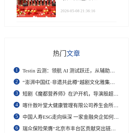
2026-05-08 21:36:16
热门
文章
1
Testin 云测：领航 AI 测试跃迁，从辅助工具到软件工程基础设施
2
“澎湃中国红·非遗共此樽”越剧文化雅集在杭举行
3
短剧《魔都营养师》在沪开机，导演殷超携手礼仪专家周思敏聚焦国民健康
4
喀什敖叶堂大健康管理有限公司养生会所盛大开业
5
中国人寿ESG走向纵深 一家金融央企如何连接国家战略与民生需求
6
瑞众保险荣膺“北京市丰台区贡献突出链长单位”奖项