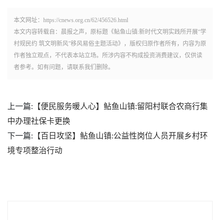
本文网址：https://cnews.org.cn/62/456526.html
本文内容转载自：晨报之声，原标题《鲇鱼山镇:新时代文明实践所开展“学
村规民约 筑文明新风”移风易俗主题活动》，版权归原作者所有，内容为原
作者独立观点，不代表本站立场。所涉内容不构成投资消费建议，仅供读
者参考。如有问题，请联系我们删除。
上一篇:
【便民服务暖人心】鲇鱼山镇:留阳村联合农商行集
中办理社保卡更换
下一篇:
【百日攻坚】鲇鱼山镇:公益性岗位人员开展乡村环
境专项整治行动