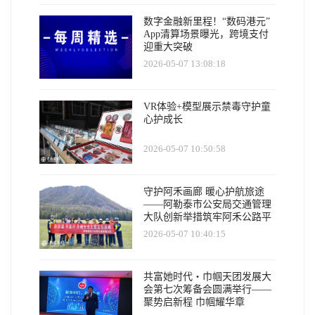
数字金融新里程！“数码港元”
App清算场景曝光，跨境支付
迎重大突破
2026-05-07 13:08:18
VR体验+模型展示禁毒守护童
心护成长
2026-05-07 10:50:58
守护阿禾画廊 暖心护航旅途
——阿勒泰市公安局交通管理
大队创新举措筑牢阿禾公路平
安防线
2026-05-07 10:40:15
共富她时代・巾帼天团发展大
会第七次筹备会圆满举行——
聚势启新程 巾帼耀华章